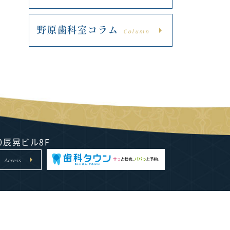
野原歯科室コラム
Column
20辰晃ビル8F
ス
Access