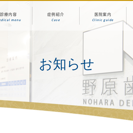
診療内容
症例紹介
医院案内
edical menu
Case
Clinic guide
お知らせ